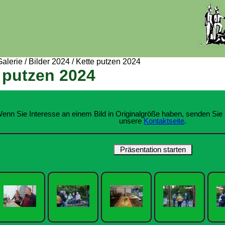
Galerie
/
Bilder 2024
/
Kette putzen 2024
 putzen 2024
enn Sie Interesse an einem Bild in Originalgröße haben, senden Sie 
unsere
Kontaktseite
.
Präsentation starten