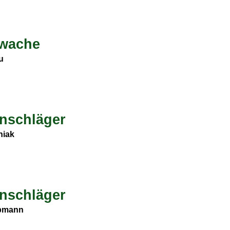
wache
u
nschläger
hiak
nschläger
pmann