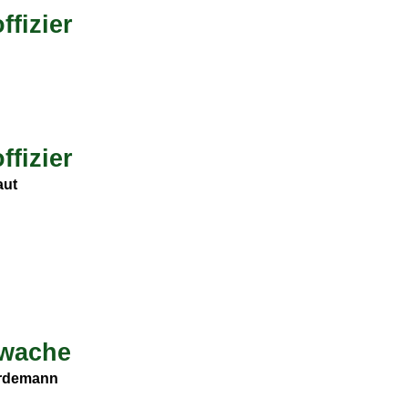
ffizier
ffizier
aut
wache
rdemann