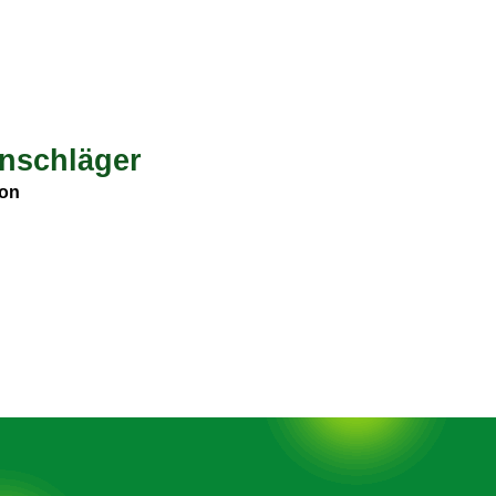
nschläger
on