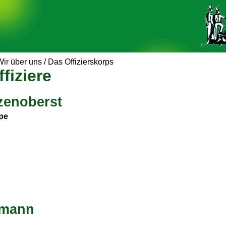
Wir über uns
/
Das Offizierskorps
ffiziere
zenoberst
pe
tmann