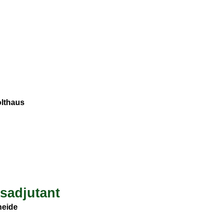
olthaus
sadjutant
eide