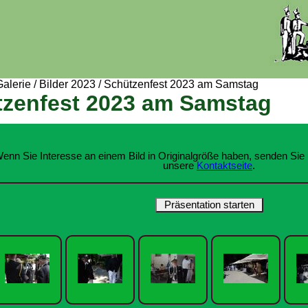
Galerie
/
Bilder 2023
/
Schützenfest 2023 am Samstag
zenfest 2023 am Samstag
enn Sie Interesse an einem Bild in Originalgröße haben, senden Sie 
unsere
Kontaktseite
.
Präsentation starten