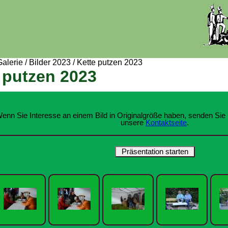
Galerie
/
Bilder 2023
/
Kette putzen 2023
 putzen 2023
enn Sie Interesse an einem Bild in Originalgröße haben, senden Sie 
unsere
Kontaktseite
.
Präsentation starten