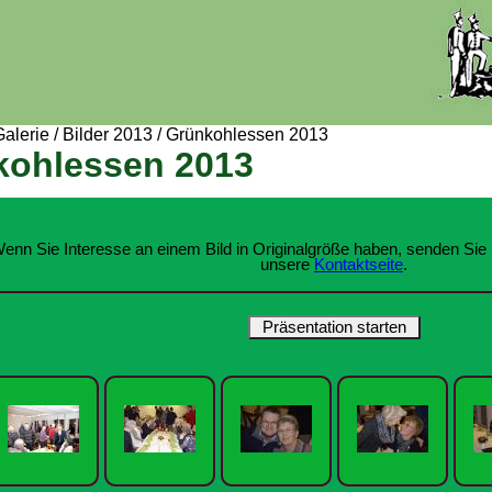
Galerie
/
Bilder 2013
/
Grünkohlessen 2013
kohlessen 2013
enn Sie Interesse an einem Bild in Originalgröße haben, senden Sie 
unsere
Kontaktseite
.
Präsentation starten