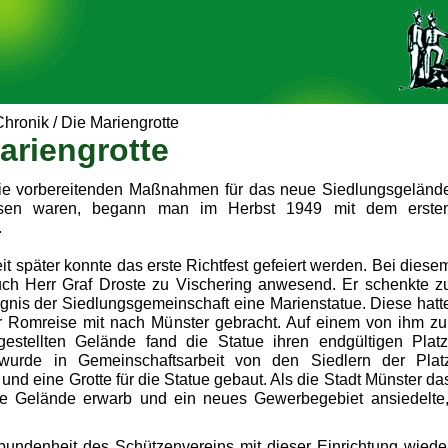
Chronik
/
Die Mariengrotte
ariengrotte
e vorbereitenden Maßnahmen für das neue Siedlungsgeländ
ssen waren, begann man im Herbst 1949 mit dem erste
.
t später konnte das erste Richtfest gefeiert werden. Bei diese
ch Herr Graf Droste zu Vischering anwesend. Er schenkte z
gnis der Siedlungsgemeinschaft eine Marienstatue. Diese hatt
r Romreise mit nach Münster gebracht. Auf einem von ihm zu
estellten Gelände fand die Statue ihren endgültigen Platz
urde in Gemeinschaftsarbeit von den Siedlern der Plat
 und eine Grotte für die Statue gebaut. Als die Stadt Münster da
e Gelände erwarb und ein neues Gewerbegebiet ansiedelte,
undenheit des Schützenvereins mit dieser Einrichtung wiede