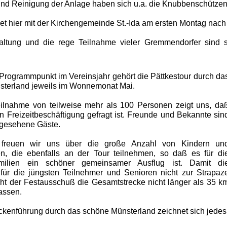
und Reinigung der Anlage haben sich u.a. die Knubbenschützen v
det hier mit der Kirchengemeinde St.-Ida am ersten Montag nach
altung und die rege Teilnahme vieler Gremmendorfer sind s
Programmpunkt im Vereinsjahr gehört die Pättkestour durch da
sterland jeweils im Wonnemonat Mai.
ilnahme von teilweise mehr als 100 Personen zeigt uns, da
on Freizeitbeschäftigung gefragt ist. Freunde und Bekannte sin
 gesehene Gäste.
 freuen wir uns über die große Anzahl von Kindern un
n, die ebenfalls an der Tour teilnehmen, so daß es für di
milien ein schöner gemeinsamer Ausflug ist. Damit di
 für die jüngsten Teilnehmer und Senioren nicht zur Strapaz
cht der Festausschuß die Gesamtstrecke nicht länger als 35 k
assen.
eckenführung durch das schöne Münsterland zeichnet sich jedes