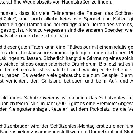
 es, schöne Wege abseits von Hauptstraßen zu finden.
munkelt, dass für viele Teilnehmer die Pausen das Schönst
etränke”, aber auch alkoholfreies wie Sprudel und Kaffee gi
en einiger Damen und neuerdings auch Herren des Vereins, d
r gesorgt ist. Nicht zu vergessen sind die anderen Spenden wie
mals allen einen herzlichen Dank.
 dieser guten Taten kann eine Pättkestour mit einem relativ ge
ist es dem Festausschuss immer gelungen, einen schönen Pl
usklingen zu lassen. Sicherlich hängt die Stimmung eines sol
 wichtig ist das organisatorische Drumherum. Bis jetzt hat es 
n Teilnehmerzahl ist es natürlich auch wichtig, viele helfen
zu haben. Es werden viele gebraucht, die zum Beispiel Bier
st verrichten, den Grillstand betreuen und beim Auf- und
kt eines Schützenvereins ist natürlich das Schützenfest, da
Münnich feiern. Nur im Jahr (2001) gibt es eine Premiere: Abge
 der Kleingartenanlage „Ketteler” auf dem Parkplatz, da die 
chützenbrüder wird der Schützenfest-Montag erst zu einer r
Kartenspielen zusammengestellt werden. Doppelkopf und Skat s