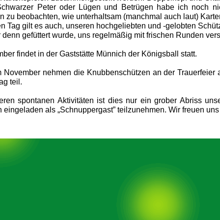
chwarzer Peter oder Lügen und Betrügen habe ich noch nich
n zu beobachten, wie unterhaltsam (manchmal auch laut) Karten
n Tag gilt es auch, unseren hochgeliebten und -gelobten Schü
 denn gefüttert wurde, uns regelmäßig mit frischen Runden vers
ber findet in der Gaststätte Münnich der Königsball statt.
im November nehmen die Knubbenschützen an der Trauerfeier
g teil.
ren spontanen Aktivitäten ist dies nur ein grober Abriss uns
ch eingeladen als „Schnuppergast” teilzunehmen. Wir freuen uns 