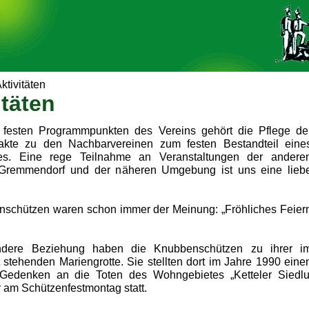
ktivitäten
itäten
festen Programmpunkten des Vereins gehört die Pflege de
akte zu den Nachbarvereinen zum festen Bestandteil eine
res. Eine rege Teilnahme an Veranstaltungen der andere
 Gremmendorf und der näheren Umgebung ist uns eine lieb
schützen waren schon immer der Meinung: „Fröhliches Feier
ndere Beziehung haben die Knubbenschützen zu ihrer i
stehenden Mariengrotte. Sie stellten dort im Jahre 1990 eine
Gedenken an die Toten des Wohngebietes „Ketteler Siedlung
 am Schützenfestmontag statt.